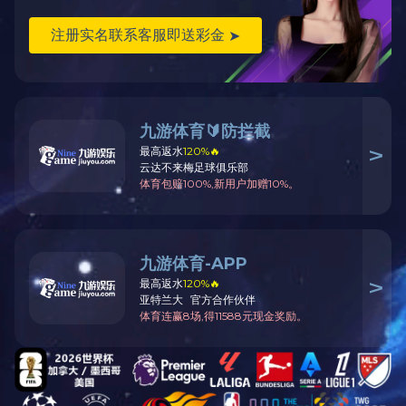
20kg铸铁砝码
25kg铸铁砝码
1000kg铸铁砝码
详细
查看更多 >>
重庆2
砝码是
相关文章
RELEVANT ARTICLES
小也不
子，铸
20公斤铸铁砝码材质密度
够精细
铸铁砝
耀华XK3190-DS10物联网称重管理100吨电子华体会(中国)
产品
数
液化气灌装秤与液化气充装秤常见故障分析
等级
材质
天津Z全铸铁砝码供应商