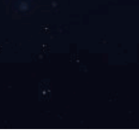
01
实力雄厚，品质保障
公司技术力量雄厚生产工艺优良，检测设
备齐全，质量可靠管理科学，品种繁多。