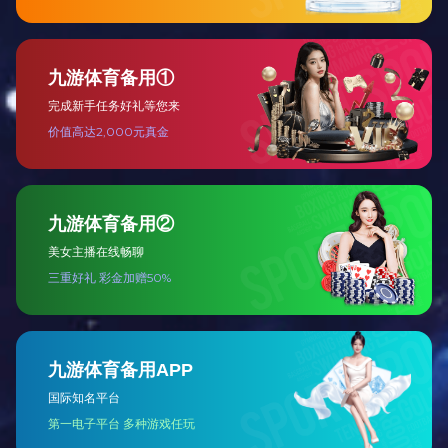
标签打印电子秤
液化气充装秤
防爆电子秤
天
铸铁砝码
天