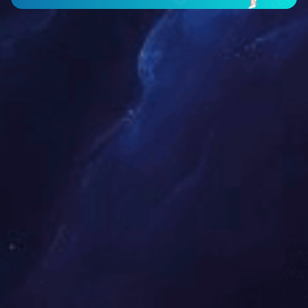
公司新闻
液化气充装秤：智慧之衡，简易之选
随时随地轻松称重：无线便携式称重仪的便捷
120吨电子华体会(中国)操作时有什么要注意的
液化气充装秤为用户提供方便和可靠的燃气服
无线便携式轴重仪仪表功能简介