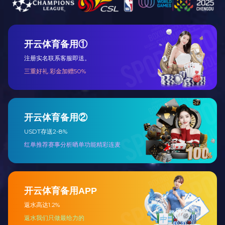
100吨便携式轴重仪
电子华体会(中国)
便携式汽车称重仪
华体会(中国)
小华体会(中国)（平台秤）
医用电子秤
牲畜秤（畜牧秤）
电子吊秤
电子叉车秤
电子台秤