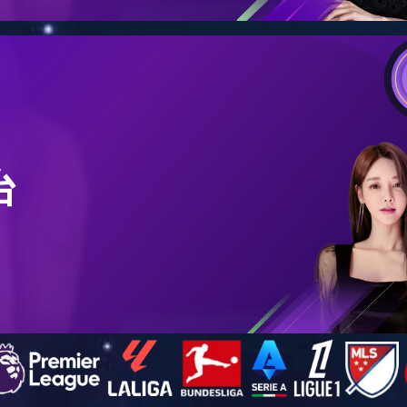
的位置：
首页
>
产品中心
>
华体会(中国)
>
华体会(中国)厂家
华体会官方网页版作为华体会(中国)厂家
*，欢迎咨询。 汽车衡按信号传输分为：
输。汽车衡按结构：U型梁结构（第四代
时间：
2020-07-28
型号：
构；华体会(中国)打印内容有：序号、日
皮重、净重、电话
天津数字式150吨华体会(中国)价
天津数字式150吨华体会(中国)价格秤体
汽车衡、工字钢汽车衡、钢筋混凝土汽车
衡、模拟式汽车衡、-华体会(中国)；汽车