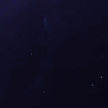
、集装箱车、自卸车、农用车等
汽车华体会(中国)销售
售 天津沐恒称重高价回收二手华
查看详情
中国)、工地华体会(中国)秤，厂
)处理、销售全新华体会(中国)、
0t
(中国)分模拟式和数字式两种配
查看详情
可以防作弊，防二次雷击，防干
传输信号弱及干扰问题。具备故