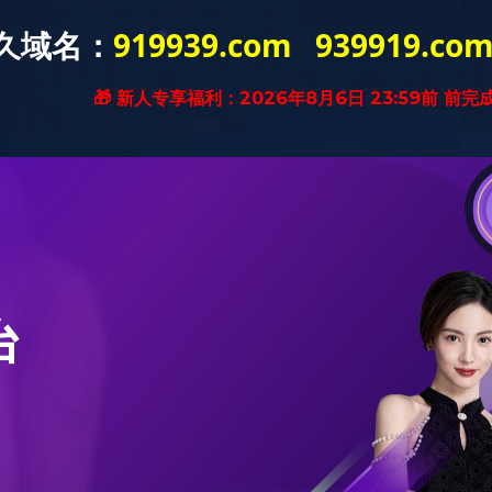
华体会官方
关于我们
产品中心
新闻动
网页版