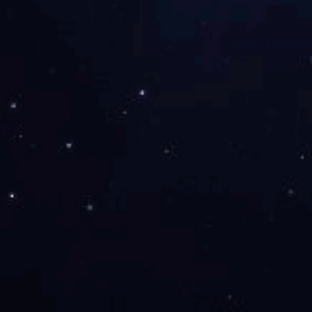
联系我们
联系QQ：834506798
联系邮箱：834506798@qq.com
传真：86-022-26922697
联系地址：天津市北辰区可信产业园对面
©2026 华体会官方网页版