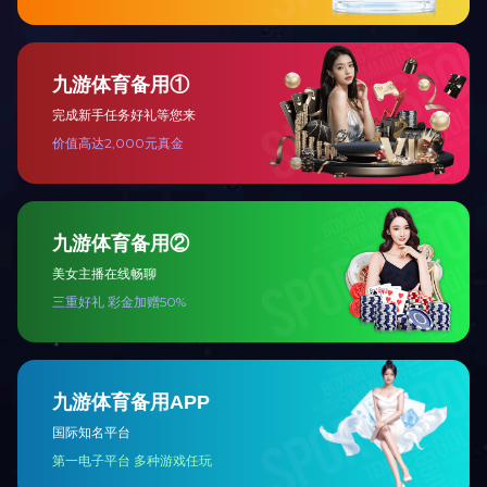
联系我们
QQ咨询
联系QQ：834506798
联系邮箱：834506798@qq.com
QQ咨询
传真：86-022-26922697
QQ咨询
联系地址：天津市北辰区可信产业园对面
电话
©2026 华体会官方网页版
在线留言
微信扫一扫
星空官网
|
乐动平台
|
安博官方网站_安博anbo(中国)
|
星空·体育
|
乐鱼官