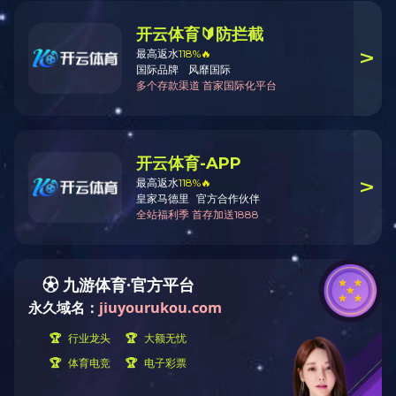
产品搜索
您现在
PRODUCT SEARCH
产品分类
PRODUCT CLASSIFICATION
便携式称重仪
轴重仪
便携式华体会(中国)
便携式轴重仪
手持式汽车称重仪