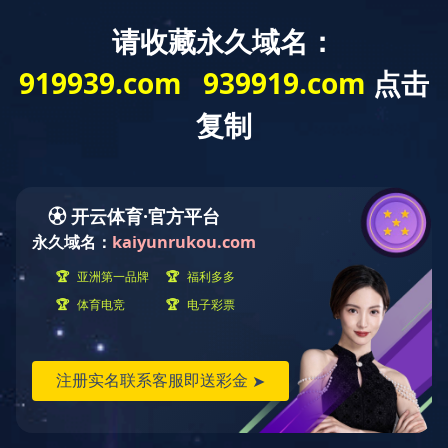
您好，欢迎进入华体会官方网页版网站！