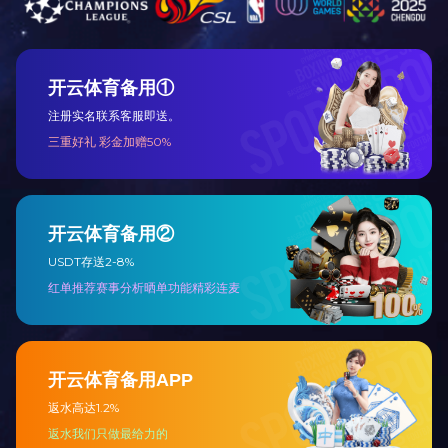
电子吊秤
电子叉车秤
电子台秤
标签打印电子秤
液化气充装秤
防爆电子秤
铸铁砝码