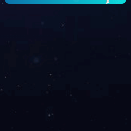
联系我们
QQ咨询
联系QQ：834506798
联系邮箱：834506798@qq.com
QQ咨询
传真：86-022-26922697
QQ咨询
联系地址：天津市北辰区可信产业园对面
电话
©2026 华体会官方网页版
在线留言
微信扫一扫