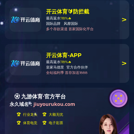
产品搜索
您现在
PRODUCT SEARCH
产品分类
PRODUCT CLASSIFICATION
防爆电子秤
防爆秤
防爆台秤
防爆华体会(中国)
查看更多 >>