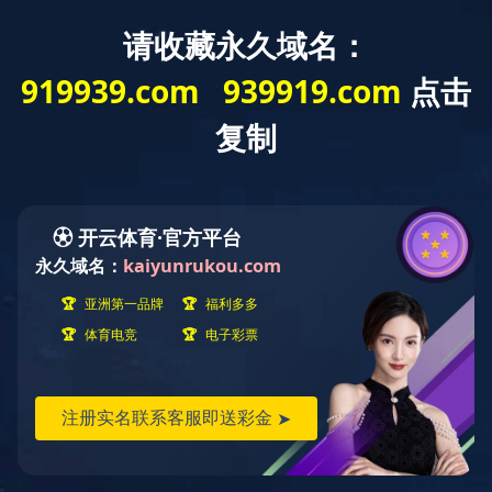
您好，欢迎进入华体会官方网页版网站！