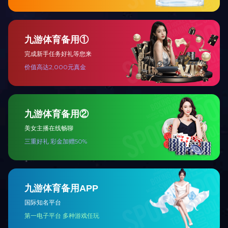
联系我们
QQ咨询
联系QQ：834506798
联系邮箱：834506798@qq.com
QQ咨询
传真：86-022-26922697
QQ咨询
联系地址：天津市北辰区可信产业园对面
电话
©2026 华体会官方网页版
在线留言
微信扫一扫
星空官网
|
乐动平台
|
安博官方网站_安博anbo(中国)
|
星空·体育
|
乐鱼官