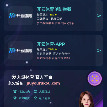
产品搜索
您现在
PRODUCT SEARCH
产品分类
PRODUCT CLASSIFICATION
E05
便携式称重仪
为了进
校正方式
轴重仪
在设定
【UNI
便携式华体会(中国)
【TAR
便携式轴重仪
【PCS
[dft 
手持式汽车称重仪
X=0禁
X=1 